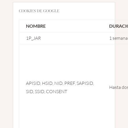
COOKIES DE GOOGLE
NOMBRE
DURACI
1P_JAR
1 semana
APISID, HSID, NID, PREF, SAPISID,
Hasta do
SID, SSID, CONSENT