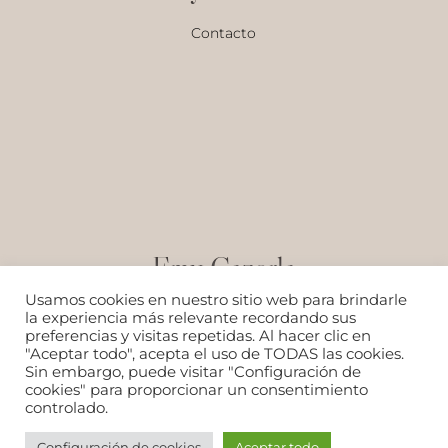
Contacto
Emy Cazorla
Usamos cookies en nuestro sitio web para brindarle
la experiencia más relevante recordando sus
preferencias y visitas repetidas. Al hacer clic en
"Aceptar todo", acepta el uso de TODAS las cookies.
Sin embargo, puede visitar "Configuración de
cookies" para proporcionar un consentimiento
controlado.
COPYRIGHT © 2024. EMY CAZORLA|
AVISO LEGAL Y
POLÍTICA DE PRIVACIDAD
|
POLÍTICA DE COOKIES
|
Configuración de cookies
Aceptar todo